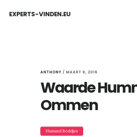
Skip
Skip
EXPERTS-VINDEN.EU
to
to
content
primary
sidebar
ANTHONY
/
MAART 6, 2016
Waarde Humme
Ommen
Hummel Beeldjes