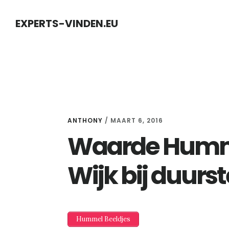
Skip
Skip
EXPERTS-VINDEN.EU
to
to
content
primary
sidebar
ANTHONY
/
MAART 6, 2016
Waarde Humme
Wijk bij duurs
Hummel Beeldjes