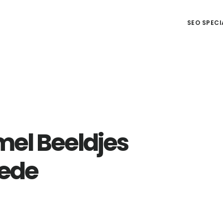
SEO SPECI
l Beeldjes
tede