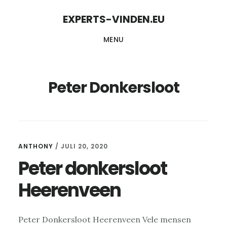
Skip
Skip
EXPERTS-VINDEN.EU
to
to
MENU
content
primary
sidebar
Peter Donkersloot
ANTHONY
/
JULI 20, 2020
Peter donkersloot
Heerenveen
Peter Donkersloot Heerenveen Vele mensen