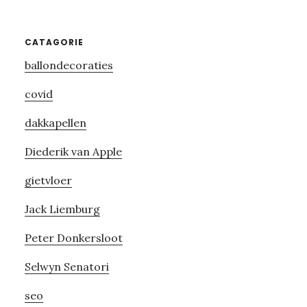
Primary
CATAGORIE
ballondecoraties
Sidebar
covid
dakkapellen
Diederik van Apple
gietvloer
Jack Liemburg
Peter Donkersloot
Selwyn Senatori
seo