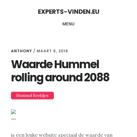
Skip
Skip
EXPERTS-VINDEN.EU
to
to
MENU
content
primary
sidebar
ANTHONY
/
MAART 6, 2016
Waarde Hummel
rolling around 2088
Hummel Beeldjes
is een leuke website speciaal de waarde van