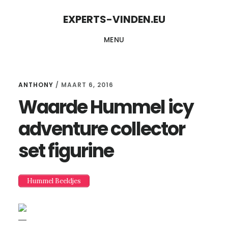
Skip
Skip
EXPERTS-VINDEN.EU
to
to
MENU
content
primary
sidebar
ANTHONY
/
MAART 6, 2016
Waarde Hummel icy
adventure collector
set figurine
Hummel Beeldjes