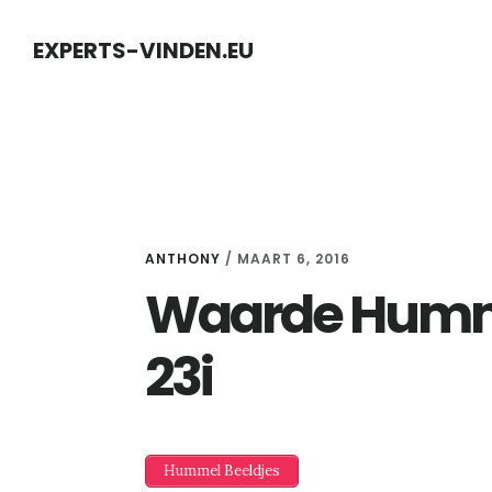
Skip
Skip
EXPERTS-VINDEN.EU
to
to
content
primary
sidebar
ANTHONY
/
MAART 6, 2016
Waarde Humme
23i
Hummel Beeldjes