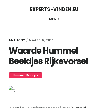
Skip
Skip
EXPERTS-VINDEN.EU
to
to
MENU
content
primary
sidebar
ANTHONY
/
MAART 6, 2016
Waarde Hummel
Beeldjes Rijkevorsel
Hummel Beeldjes
is een leuke website speciaal voor
hummel