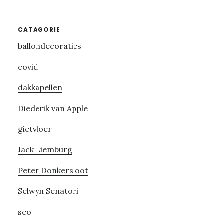
Primary
CATAGORIE
ballondecoraties
Sidebar
covid
dakkapellen
Diederik van Apple
gietvloer
Jack Liemburg
Peter Donkersloot
Selwyn Senatori
seo