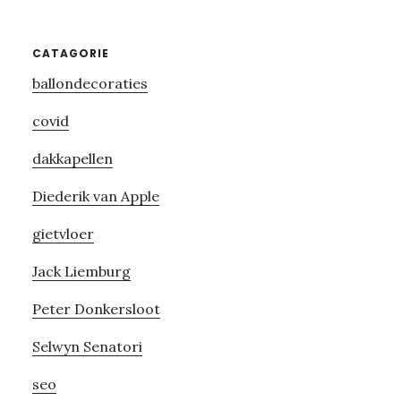
Primary
CATAGORIE
ballondecoraties
Sidebar
covid
dakkapellen
Diederik van Apple
gietvloer
Jack Liemburg
Peter Donkersloot
Selwyn Senatori
seo