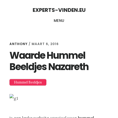
Skip
Skip
EXPERTS-VINDEN.EU
to
to
MENU
content
primary
sidebar
ANTHONY
/
MAART 6, 2016
Waarde Hummel
Beeldjes Nazareth
Hummel Beeldjes
is een leuke website speciaal voor
hummel