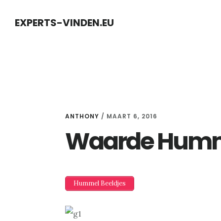
Skip
Skip
EXPERTS-VINDEN.EU
to
to
content
primary
sidebar
ANTHONY
/
MAART 6, 2016
Waarde Humme
Hummel Beeldjes