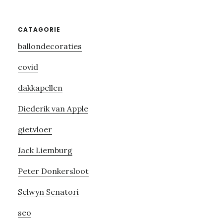
Primary
CATAGORIE
ballondecoraties
Sidebar
covid
dakkapellen
Diederik van Apple
gietvloer
Jack Liemburg
Peter Donkersloot
Selwyn Senatori
seo