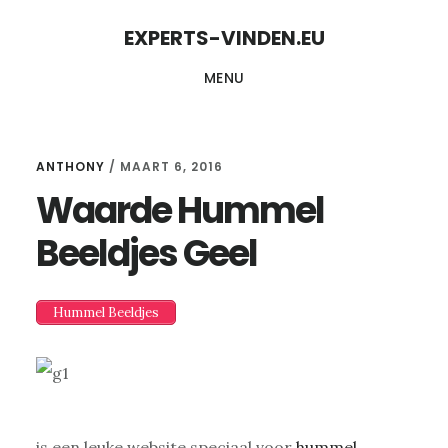
Skip
Skip
EXPERTS-VINDEN.EU
to
to
MENU
content
primary
sidebar
ANTHONY
/
MAART 6, 2016
Waarde Hummel
Beeldjes Geel
Hummel Beeldjes
is een leuke website speciaal voor
hummel